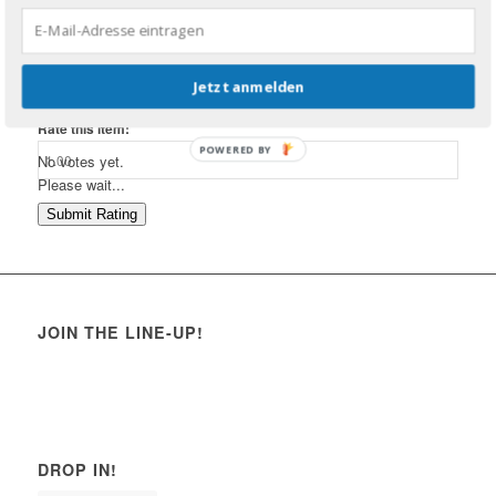
Mietwagen-Preisvergleich für Ketchikan
Mietwagen-Preisvergleich für Palma de Mallorca
Jetzt anmelden
Mietwagen-Preisvergleich für Faro
Rate this item:
POWERED BY
No votes yet.
Please wait...
Submit Rating
JOIN THE LINE-UP!
DROP IN!