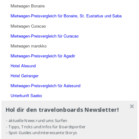
Mietwagen Bonaire
Mietwagen-Preisvergleich für Bonaire, St. Eustatius und Saba
Mietwagen Curacao
Mietwagen-Preisvergleich für Curacao
Mietwagen marokko
Mietwagen-Preisvergleich für Agadir
Hotel Alesund
Hotel Geiranger
Mietwagen-Preisvergleich für Aalesund
Unterkunft Saebo
The Sitka Hotel
Hol dir den travelonboards Newsletter!
Ketchikan Hotel
- aktuelle News rund ums Surfen
Mietwagen-Preisvergleich für Juneau
- Tipps, Tricks und Infos für Boardsportler
- Spot-Guides und interessante Storys
Mietwagen-Preisvergleich für Ketchikan