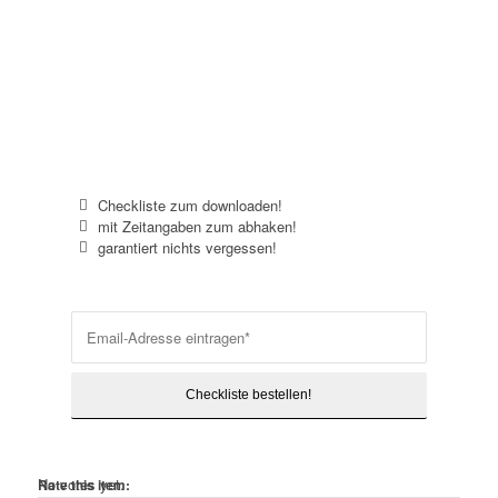
Plane deinen Surftrip!
Checkliste zum downloaden!
mit Zeitangaben zum abhaken!
garantiert nichts vergessen!
No votes yet.
Rate this item: