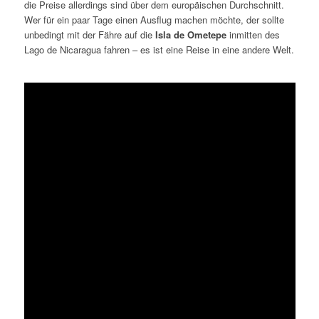
die Preise allerdings sind über dem europäischen Durchschnitt.
Wer für ein paar Tage einen Ausflug machen möchte, der sollte
unbedingt mit der Fähre auf die
Isla de Ometepe
inmitten des
Lago de Nicaragua fahren – es ist eine Reise in eine andere Welt.