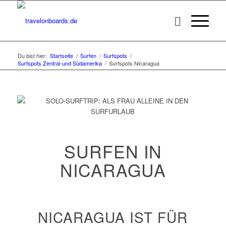
Du bist hier:
Startseite
/
Surfen
/
Surfspots
/
Surfspots Zentral-und Südamerika
/
Surfspots Nicaragua
SURFEN IN
NICARAGUA
NICARAGUA IST FÜR