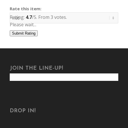
Rate this item:
Rating:
4.7
/5. From 3 votes.
Please wait...
Submit Rating
JOIN THE LINE-UP!
DROP IN!