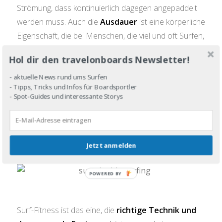
Strömung, dass kontinuierlich dagegen angepaddelt
werden muss. Auch die
Ausdauer
ist eine körperliche
Eigenschaft, die bei Menschen, die viel und oft Surfen,
sehr ausgeprägt ist. Die wenigste Zeit beim Surfen
Hol dir den travelonboards Newsletter!
wird mit dem eigentlichen Ritt auf der Welle verbracht.
Wahrscheinlich ist es 99 Prozent der Zeit, die ein
- aktuelle News rund ums Surfen
- Tipps, Tricks und Infos für Boardsportler
Surfer damit verbringt, eine Welle zu erwischen – und
- Spot-Guides und interessante Storys
dafür ist Gesundheit und Fitness extrem hilfreich. Bei
travelonboards.de kannst du dir
Tipps und
Informationen zur Surffitness
holen – damit wirst
Jetzt anmelden
du zum Paddelmonster auf deinem nächsten Surftrip.
POWERED BY
Surf-Fitness ist das eine, die
richtige Technik und