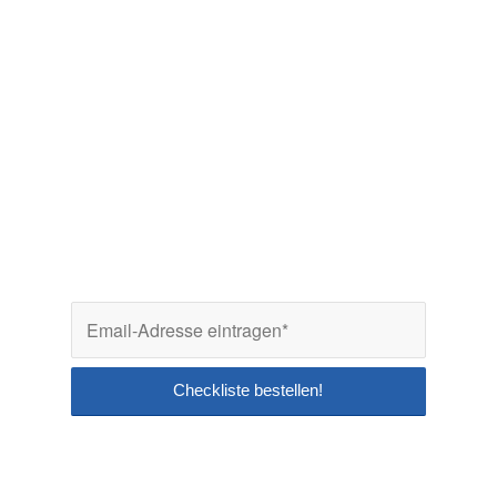
Checkliste zum
downloaden!
mit Zeitangaben zum
abhaken!
garantiert nichts
vergessen!