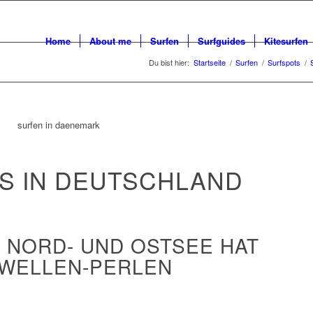
Home
About me
Surfen
Surfguides
Kitesurfen
Du bist hier:
Startseite
/
Surfen
/
Surfspots
/
S IN DEUTSCHLAND
 NORD- UND OSTSEE HAT
 WELLEN-PERLEN