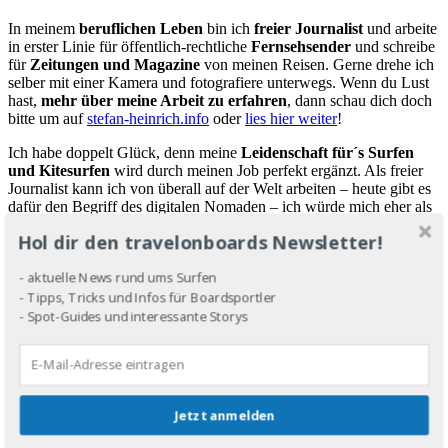
In meinem
beruflichen Leben
bin ich
freier Journalist
und arbeite
in erster Linie für öffentlich-rechtliche
Fernsehsender
und schreibe
für
Zeitungen
und Magazine
von meinen Reisen. Gerne drehe ich
selber mit einer Kamera und fotografiere unterwegs. Wenn du Lust
hast,
mehr über meine Arbeit zu erfahren
, dann schau dich doch
bitte um auf
stefan-heinrich.info
oder
lies hier weiter
!
Ich habe doppelt Glück, denn meine
Leidenschaft für´s Surfen
und Kitesurfen
wird durch meinen Job perfekt ergänzt. Als freier
Journalist kann ich von überall auf der Welt arbeiten – heute gibt es
dafür den Begriff des digitalen Nomaden – ich würde mich eher als
surfender Reisejournalist bezeichnen.
Hol dir den travelonboards Newsletter!
Das eine ist der Job, das andere die Leidenschaft, und die
Liebe
?
Die gilt dem Meer
!
Neben den Ozeanen ist es die Natur, die mich
- aktuelle News rund ums Surfen
nach einer Reise immer wieder völlig begeistert auspuckt und dann
- Tipps, Tricks und Infos für Boardsportler
fasziniert dem Alltag übergibt. Deshalb liegt mir auch der
Schutz
- Spot-Guides und interessante Storys
der Ozeane
und deren Bewohner besonders am Herzen und ich
hoffe,
mit diesem Blog
vielleicht einen kleinen Teil dessen zurück
geben zu können, was mir das Meer jedes Mal aufs Neue schenkt.
Jetzt anmelden
Die Bretter, die mir die Welt bedeuten!