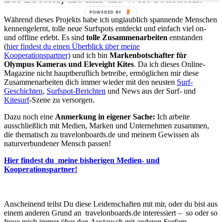
POWERED BY
Während dieses Projekts habe ich unglaublich spannende Menschen
kennengelernt, tolle neue Surfspots entdeckt und einfach viel on-
und offline erlebt. Es sind
tolle Zusammenarbeiten
entstanden
(
hier findest du einen Überblick über meine
Kooperationspartner)
und ich bin
Markenbotschafter für
Olympus Kameras und Eleveight Kites
. Da ich dieses Online-
Magazine nicht hauptberuflich betreibe, ermöglichen mir diese
Zusammenarbeiten dich immer wieder mit den neusten
Surf-
Geschichten
,
Surfspot-Berichten
und News aus der Surf- und
Kitesurf
-Szene zu versorgen.
Dazu noch eine
Anmerkung in eigener Sache:
Ich arbeite
ausschließlich mit Medien, Marken und Unternehmen zusammen,
die thematisch zu travelonboards.de und meinem Gewissen als
naturverbundener Mensch passen!
Hier findest du meine bisherigen Medien- und
Kooperationspartner!
Anscheinend teilst Du diese Leidenschaften mit mir, oder du bist aus
einem anderen Grund an travelonboards.de interessiert – so oder so
freue mich immer über den Austausch mit anderen Surfern,