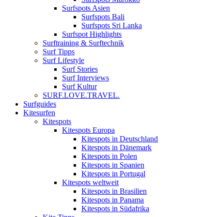
Surfspots Asien
Surfspots Bali
Surfspots Sri Lanka
Surfspot Highlights
Surftraining & Surftechnik
Surf Tipps
Surf Lifestyle
Surf Stories
Surf Interviews
Surf Kultur
SURF.LOVE.TRAVEL.
Surfguides
Kitesurfen
Kitespots
Kitespots Europa
Kitespots in Deutschland
Kitespots in Dänemark
Kitespots in Polen
Kitespots in Spanien
Kitespots in Portugal
Kitespots weltweit
Kitespots in Brasilien
Kitespots in Panama
Kitespots in Südafrika