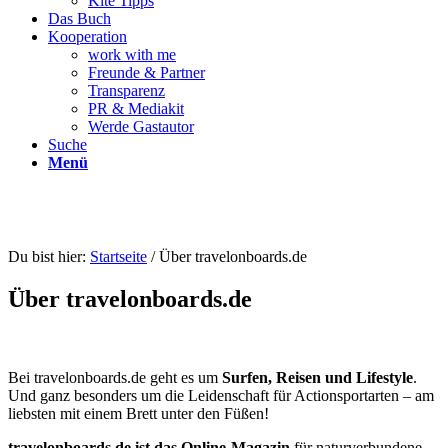
Kite Tipps
Das Buch
Kooperation
work with me
Freunde & Partner
Transparenz
PR & Mediakit
Werde Gastautor
Suche
Menü
Du bist hier:
Startseite
/
Über travelonboards.de
Über travelonboards.de
Bei travelonboards.de geht es um
Surfen, Reisen und Lifestyle
.
Und ganz besonders um die Leidenschaft für Actionsportarten – am
liebsten mit einem Brett unter den Füßen!
travelonboards.de ist das Online-Magazin
für naturverbundene