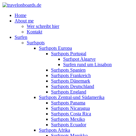
Home
About me
Wer schreibt hier
Kontakt
Surfen
Surfspots
Surfspots Europa
Surfspots Portugal
Surfspot Algarve
Surfen rund um Lissabon
Surfspots Spanien
Surfspots Frankreich
Surfspots Dänemark
Surfspots Deutschland
Surfspots England
Surfspots Zentral-und Südamerika
Surfspots Panama
Surfspots Nicaragua
Surfspots Costa Rica
Surfspots Mexiko
Surfspots Ecuador
Surfspots Afrika
Surfspots Marokko