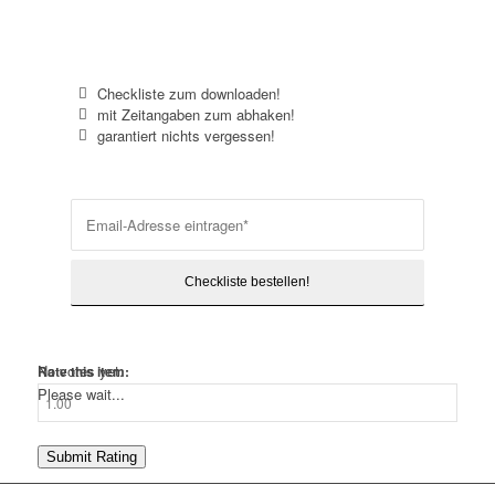
Checkliste zum downloaden!
mit Zeitangaben zum abhaken!
garantiert nichts vergessen!
No votes yet.
Rate this item:
Please wait...
Submit Rating