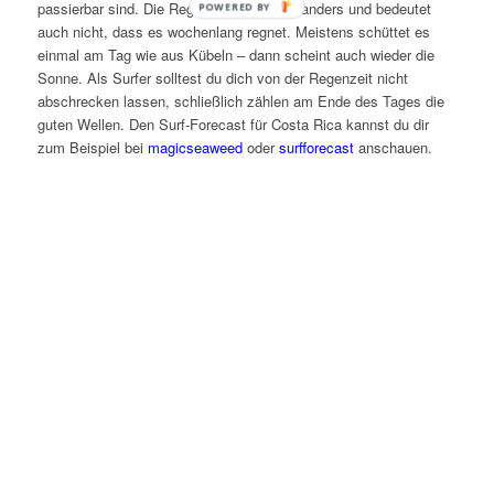
passierbar sind. Die Regenzeit ist immer anders und bedeutet
POWERED BY
auch nicht, dass es wochenlang regnet. Meistens schüttet es
einmal am Tag wie aus Kübeln – dann scheint auch wieder die
Sonne. Als Surfer solltest du dich von der Regenzeit nicht
abschrecken lassen, schließlich zählen am Ende des Tages die
guten Wellen. Den Surf-Forecast für Costa Rica kannst du dir
zum Beispiel bei
magicseaweed
oder
surfforecast
anschauen.