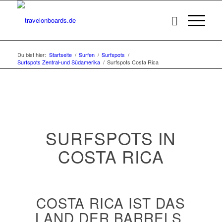
Du bist hier:
Startseite
/
Surfen
/
Surfspots
/
Surfspots Zentral-und Südamerika
/
Surfspots Costa Rica
SURFSPOTS IN
COSTA RICA
COSTA RICA IST DAS
LAND DER BARRELS,