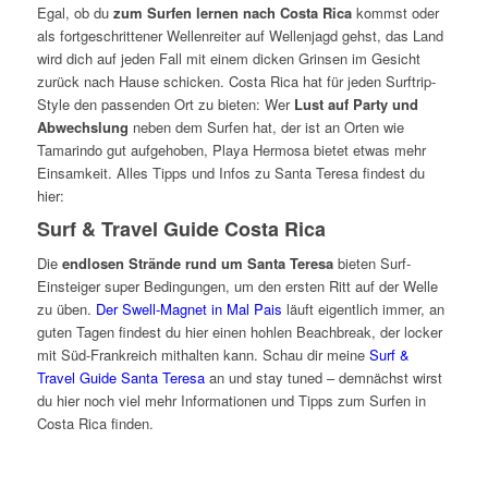
Egal, ob du
zum Surfen lernen nach Costa Rica
kommst oder
als fortgeschrittener Wellenreiter auf Wellenjagd gehst, das Land
wird dich auf jeden Fall mit einem dicken Grinsen im Gesicht
zurück nach Hause schicken. Costa Rica hat für jeden Surftrip-
Style den passenden Ort zu bieten: Wer
Lust auf Party und
Abwechslung
neben dem Surfen hat, der ist an Orten wie
Tamarindo gut aufgehoben, Playa Hermosa bietet etwas mehr
Einsamkeit. Alles Tipps und Infos zu Santa Teresa findest du
hier:
Surf & Travel Guide Costa Rica
Die
endlosen Strände rund um Santa Teresa
bieten Surf-
Einsteiger super Bedingungen, um den ersten Ritt auf der Welle
zu üben.
Der Swell-Magnet in Mal Pais
läuft eigentlich immer, an
guten Tagen findest du hier einen hohlen Beachbreak, der locker
mit Süd-Frankreich mithalten kann. Schau dir meine
Surf &
Travel Guide Santa Teresa
an und stay tuned – demnächst wirst
du hier noch viel mehr Informationen und Tipps zum Surfen in
Costa Rica finden.