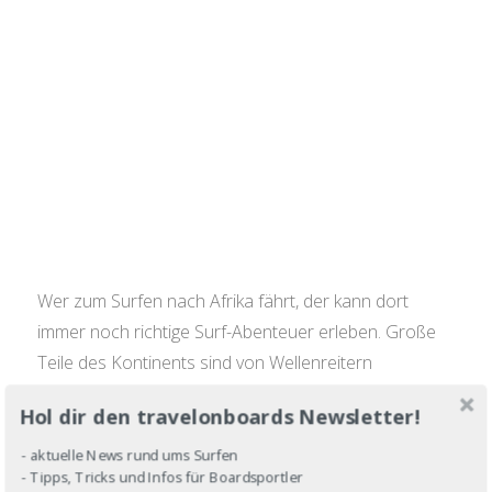
Wer zum Surfen nach Afrika fährt, der kann dort
immer noch richtige Surf-Abenteuer erleben. Große
Teile des Kontinents sind von Wellenreitern
unerschlossen und die Surfspots und Lineups
Hol dir den travelonboards Newsletter!
nahezu leer. Wenn du aber nicht so ganz der
Abenteuer-Typ bist und deinen Surftrip lieber
- aktuelle News rund ums Surfen
- Tipps, Tricks und Infos für Boardsportler
entspannt angehen möchtest, dann habe ich den