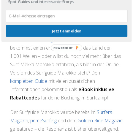
- Spot-Guides und interessante Storys
Surfguide Marokko
für dich im Angebot!
Hol dir den umfangreichen Surfguide Marokko
Jetzt anmelden
Du kannst den
Surfguide Marokko online lesen
und
bekommst einen ersten Einblick in das Land der
POWERED
BY
1.001 Wellen – oder willst du noch viel mehr über das
Surf-Mekka Marokko erfahren, als hier in der Online-
Version des Surfguide Marokko steht? Den
kompletten Guide
mit vielen zusätzlichen
Informationen bekommst du als
eBook inklusive
Rabattcodes
für deine Buchung im Surfcamp!
Der Surfguide Marokko wurde bereits im
Surfers
Magazin
,
primeSurfing
und dem
Golden Ride Magazin
gefeatured – die Resonanz ist bisher überwältigend,