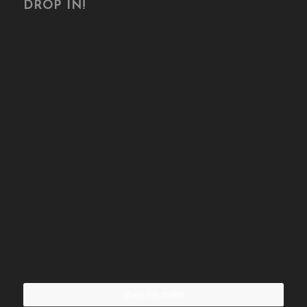
DROP IN!
Share the stoke!