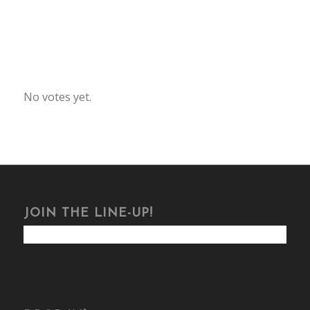
Rate this item:
No votes yet.
Submit Rating
JOIN THE LINE-UP!