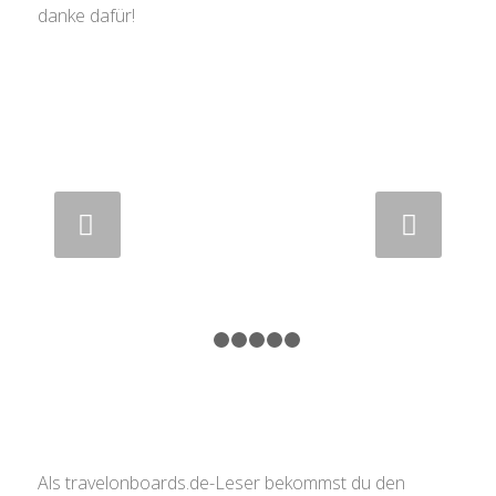
danke dafür!
Weiter
1
2
3
4
5
6
Als travelonboards.de-Leser bekommst du den