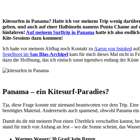
Kitesurfen in Panama? Hatte ich vor meinem Trip wenig darüber 
geben, und auch auf einer Halbinseln namens Punta Chame auf d
hinfahren!
Auf meinem Surftrip in Panama
hatte ich also endlic
Kite-Sessions dazu kommen!
Ich hatte vor meinem Abflug noch Kontakt zu
Aaron von bstoked
auf
Segelboot im
San Blas-Archipel
kam für mich dieses Mal nicht in Fra
dazu die Hoffnung, das ich einfach sonst irgendwo entlang der Küs
Panama – ein Kitesurf-Paradies?
Tja, diese Frage konnte mir niemand beantworten vor dem Trip. Eine u
benötigtes Material. Andererseits auch spannend, obwohl Panama ein t
Damit du dir mit meinem Post einen Überblick verschaffen kannst, bevo
stand für mich von Anfang an fest – wo die Sonne scheint, das Wasser
Warmes Wasser/ 30 Grad/ kein Regen