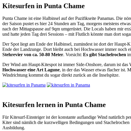
Kitesurfen in Punta Chame
Punta Chame ist eine Halbinsel auf der Pazifikseite Panamas. Die nör
der Saison pustet es hier 24 Stunden am Tag, morgens meistens etwa
nach der Mittagspause auf 9qm umgerüstet. Die Locals haben mir erzä
und hatte jeden Tag drei Sessions – mit Flutlich könnte man dort soga
Der Spot liegt am Ende der Halbinsel, zumindest ist dort der Haupt-Ki
Ende der Landzunge. Dort bleibt auch bei Hochwasser immer noch ein 
Stehrevier von ca. 50-80 Meter
. Vorsicht:
Es gibt Stachelrochen
im
Der Wind am Haupt-Kitespot ist immer Side-Onshore, darum ist das Wa
Hochwasser eine Art Lagune
, in der das Wasser etwas flacher ist
Windrichtung kommst du sogar direkt zurück an die Inselspitze.
Kitesurfen lernen in Punta Chame
Für Kitesurf-Einsteiger ist der konstante auflandige Wind natürlich p
Kiter sind nämlich die kurzwelligen Bedingungen und Stachelrochen i
Ausbildung.