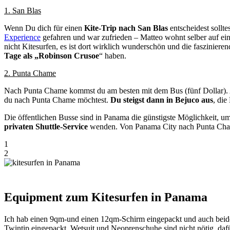
1. San Blas
Wenn Du dich für einen
Kite-Trip nach San Blas
entscheidest sollte
Experience
gefahren und war zufrieden – Matteo wohnt selber auf eine
nicht Kitesurfen, es ist dort wirklich wunderschön und die faszinierend
Tage als „Robinson Crusoe
“ haben.
2. Punta Chame
Nach Punta Chame kommst du am besten mit dem Bus (fünf Dollar). 
du nach Punta Chame möchtest.
Du steigst dann in Bejuco aus
, die
Die öffentlichen Busse sind in Panama die günstigste Möglichkeit, u
privaten Shuttle-Service
wenden. Von Panama City nach Punta Chame
1
2
Equipment zum Kitesurfen in Panama
Ich hab einen 9qm-und einen 12qm-Schirm eingepackt und auch beide 
Twintip eingepackt. Wetsuit und Neoprenschuhe sind nicht nötig, daf