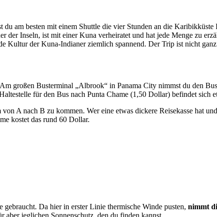
st du am besten mit einem Shuttle die vier Stunden an die Karibikküste
r der Inseln, ist mit einer Kuna verheiratet und hat jede Menge zu erzä
e Kultur der Kuna-Indianer ziemlich spannend. Der Trip ist nicht ganz bi
Am großen Busterminal „Albrook“ in Panama City nimmst du den Bus i
 Haltestelle für den Bus nach Punta Chame (1,50 Dollar) befindet sich
m von A nach B zu kommen. Wer eine etwas dickere Reisekasse hat und 
 kostet das rund 60 Dollar.
gebraucht. Da hier in erster Linie thermische Winde pusten,
nimmt di
ür aber jeglichen Sonnenschutz, den du finden kannst.