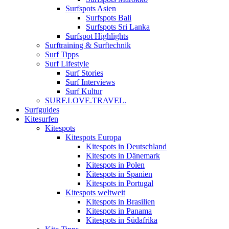
Surfspots Asien
Surfspots Bali
Surfspots Sri Lanka
Surfspot Highlights
Surftraining & Surftechnik
Surf Tipps
Surf Lifestyle
Surf Stories
Surf Interviews
Surf Kultur
SURF.LOVE.TRAVEL.
Surfguides
Kitesurfen
Kitespots
Kitespots Europa
Kitespots in Deutschland
Kitespots in Dänemark
Kitespots in Polen
Kitespots in Spanien
Kitespots in Portugal
Kitespots weltweit
Kitespots in Brasilien
Kitespots in Panama
Kitespots in Südafrika