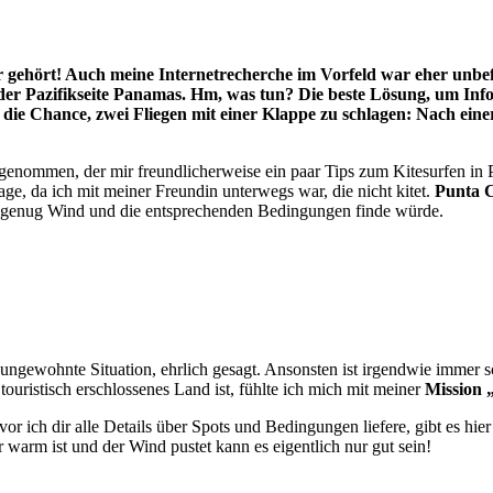
gehört! Auch meine Internetrecherche im Vorfeld war eher unbefri
er Pazifikseite Panamas. Hm, was tun? Die beste Lösung, um Info
h die Chance, zwei Fliegen mit einer Klappe zu schlagen: Nach ein
genommen, der mir freundlicherweise ein paar Tips zum Kitesurfen in
ge, da ich mit meiner Freundin unterwegs war, die nicht kitet.
Punta 
te genug Wind und die entsprechenden Bedingungen finde würde.
ngewohnte Situation, ehrlich gesagt. Ansonsten ist irgendwie immer sc
ouristisch erschlossenes Land ist, fühlte ich mich mit meiner
Mission 
r ich dir alle Details über Spots und Bedingungen liefere, gibt es hie
 warm ist und der Wind pustet kann es eigentlich nur gut sein!