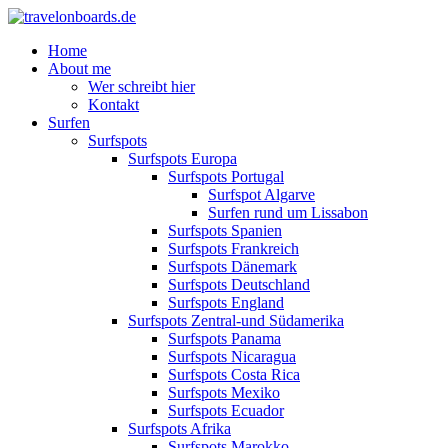
Home
About me
Wer schreibt hier
Kontakt
Surfen
Surfspots
Surfspots Europa
Surfspots Portugal
Surfspot Algarve
Surfen rund um Lissabon
Surfspots Spanien
Surfspots Frankreich
Surfspots Dänemark
Surfspots Deutschland
Surfspots England
Surfspots Zentral-und Südamerika
Surfspots Panama
Surfspots Nicaragua
Surfspots Costa Rica
Surfspots Mexiko
Surfspots Ecuador
Surfspots Afrika
Surfspots Marokko