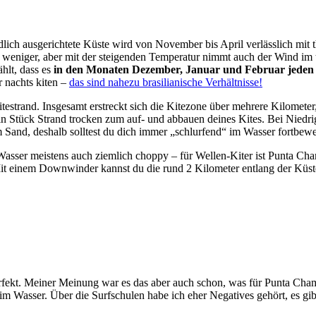
dlich ausgerichtete Küste wird von November bis April verlässlich mit
s weniger, aber mit der steigenden Temperatur nimmt auch der Wind im
hlt, dass es
in den Monaten Dezember, Januar und Februar jeden
r nachts kiten –
das sind nahezu brasilianische Verhältnisse!
testrand. Insgesamt erstreckt sich die Kitezone über mehrere Kilometer,
Stück Strand trocken zum auf- und abbauen deines Kites. Bei Niedrigw
 Sand, deshalb solltest du dich immer „schlurfend“ im Wasser fortbew
sser meistens auch ziemlich choppy – für Wellen-Kiter ist Punta Chame
. Mit einem Downwinder kannst du die rund 2 Kilometer entlang der Küst
erfekt. Meiner Meinung war es das aber auch schon, was für Punta Chame
m Wasser. Über die Surfschulen habe ich eher Negatives gehört, es gi