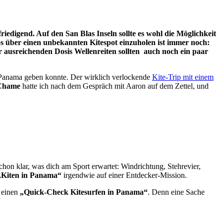
edigend. Auf den San Blas Inseln sollte es wohl die Möglichkeit
s über einen unbekannten Kitespot einzuholen ist immer noch:
er ausreichenden Dosis Wellenreiten sollten auch noch ein paar
 Panama geben konnte. Der wirklich verlockende
Kite-Trip mit einem
Chame
hatte ich nach dem Gespräch mit Aaron auf dem Zettel, und
hon klar, was dich am Sport erwartet: Windrichtung, Stehrevier,
„Kiten in Panama“
irgendwie auf einer Entdecker-Mission.
r einen
„Quick-Check Kitesurfen in Panama“
. Denn eine Sache