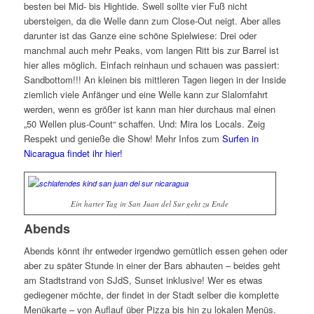
besten bei Mid- bis Hightide. Swell sollte vier Fuß nicht
ubersteigen, da die Welle dann zum Close-Out neigt. Aber alles
darunter ist das Ganze eine schöne Spielwiese: Drei oder
manchmal auch mehr Peaks, vom langen Ritt bis zur Barrel ist
hier alles möglich. Einfach reinhaun und schauen was passiert:
Sandbottom!!! An kleinen bis mittleren Tagen liegen in der Inside
ziemlich viele Anfänger und eine Welle kann zur Slalomfahrt
werden, wenn es größer ist kann man hier durchaus mal einen
„50 Wellen plus-Count“ schaffen. Und: Mira los Locals. Zeig
Respekt und genieße die Show! Mehr Infos zum
Surfen in
Nicaragua findet ihr hier!
Ein harter Tag in San Juan del Sur geht zu Ende
Abends
Abends könnt ihr entweder irgendwo gemütlich essen gehen oder
aber zu später Stunde in einer der Bars abhauten – beides geht
am Stadtstrand von SJdS, Sunset inklusive! Wer es etwas
gediegener möchte, der findet in der Stadt selber die komplette
Menükarte – von Auflauf über Pizza bis hin zu lokalen Menüs.