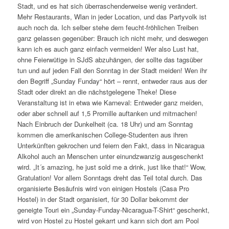
Stadt, und es hat sich überraschenderweise wenig verändert.
Mehr Restaurants, Wlan in jeder Location, und das Partyvolk ist
auch noch da. Ich selber stehe dem feucht-fröhlichen Treiben
ganz gelassen gegenüber: Brauch ich nicht mehr, und deswegen
kann ich es auch ganz einfach vermeiden! Wer also Lust hat,
ohne Feierwütige in SJdS abzuhängen, der sollte das tagsüber
tun und auf jeden Fall den Sonntag in der Stadt meiden! Wen ihr
den Begriff „Sunday Funday“ hört – rennt, entweder raus aus der
Stadt oder direkt an die nächstgelegene Theke! Diese
Veranstaltung ist in etwa wie Karneval: Entweder ganz meiden,
oder aber schnell auf 1,5 Promille auftanken und mitmachen!
Nach Einbruch der Dunkelheit (ca. 18 Uhr) und am Sonntag
kommen die amerikanischen College-Studenten aus ihren
Unterkünften gekrochen und feiern den Fakt, dass in Nicaragua
Alkohol auch an Menschen unter einundzwanzig ausgeschenkt
wird. „It´s amazing, he just sold me a drink, just like that!“ Wow,
Gratulation! Vor allem Sonntags dreht das Teil total durch. Das
organisierte Besäufnis wird von einigen Hostels (Casa Pro
Hostel) in der Stadt organisiert, für 30 Dollar bekommt der
geneigte Touri ein „Sunday-Funday-Nicaragua-T-Shirt“ geschenkt,
wird von Hostel zu Hostel gekarrt und kann sich dort am Pool