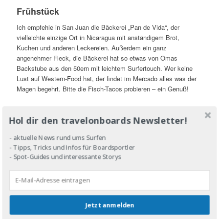
Frühstück
Ich empfehle in San Juan die Bäckerei „Pan de Vida“, der
vielleichte einzige Ort in Nicaragua mit anständigem Brot,
Kuchen und anderen Leckereien. Außerdem ein ganz
angenehmer Fleck, die Bäckerei hat so etwas von Omas
Backstube aus den 50ern mit leichtem Surfertouch. Wer keine
Lust auf Western-Food hat, der findet im Mercado alles was der
Magen begehrt. Bitte die Fisch-Tacos probieren – ein Genuß!
Shoppen
Hol dir den travelonboards Newsletter!
In SJDS gibt es vom lokalen Einkaufskiosk bis hin zum
Klamottenladen „Western-Style“ so ziemlich alles geboten.
- aktuelle News rund ums Surfen
Schlendert einfach durch die Straßen und lasst euch treiben –
- Tipps, Tricks und Infos für Boardsportler
- Spot-Guides und interessante Storys
wie beim shoppen in der Großstadt eben. In San Juan gibt es
übrigens zwei Surfshops (Good Times Surf Shop), in Nicaragua
ein rares Gut, die zwar horrende Preise verlangen, aber immerhin
das Nötigste haben: Was, Sonnencreme, Least, etc.
Jetzt anmelden
Mittagessen