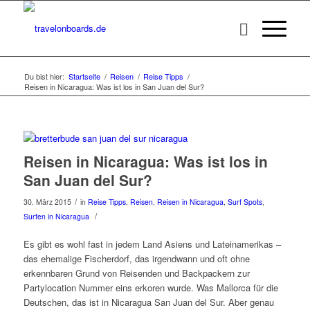
Du bist hier:
Startseite
/
Reisen
/
Reise Tipps
/
Reisen in Nicaragua: Was ist los in San Juan del Sur?
Reisen in Nicaragua: Was ist los in
San Juan del Sur?
/
30. März 2015
in
Reise Tipps
,
Reisen
,
Reisen in Nicaragua
,
Surf Spots
,
/
Surfen in Nicaragua
Es gibt es wohl fast in jedem Land Asiens und Lateinamerikas –
das ehemalige Fischerdorf, das irgendwann und oft ohne
erkennbaren Grund von Reisenden und Backpackern zur
Partylocation Nummer eins erkoren wurde. Was Mallorca für die
Deutschen, das ist in Nicaragua San Juan del Sur. Aber genau