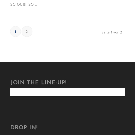
so oder so…
1
2
Seite 1 von 2
JOIN THE LINE-UP!
DROP IN!