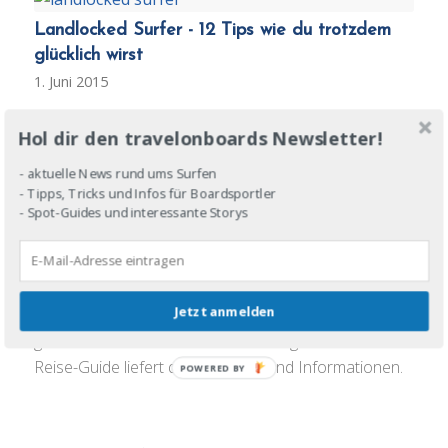
Landlocked Surfer - 12 Tips wie du trotzdem
glücklich wirst
1. Juni 2015
Lebst du als Surfer fernab von jeder Welle? Macht
Hol dir den travelonboards Newsletter!
nichts - mit diesen Tipps bist du auch zwischen
deinen Surftrips glücklich!
- aktuelle News rund ums Surfen
- Tipps, Tricks und Infos für Boardsportler
- Spot-Guides und interessante Storys
Reise-Guide Nicaragua: Darum lieben
Backpacker und Surfer dieses Land!
2. April 2015
Jetzt anmelden
Nicaragua bietet für Backpacker viel Abenteuer für
gutes Geld und auch Surfer werden glücklich! Mein
Reise-Guide liefert dir Reisetipps und Informationen.
POWERED BY