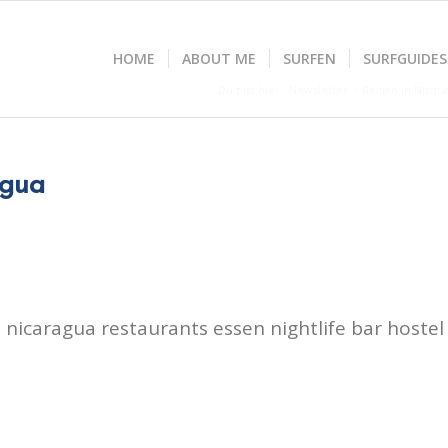
HOME
ABOUT ME
SURFEN
SURFGUIDES
Du bist hier:
Newsletter
/
Reisen in Nicara
agua
nicaragua restaurants essen nightlife bar hostel