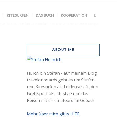
KITESURFEN
DAS BUCH
KOOPERATION
gua: Was ist los in San Juan del Sur?
/
strasse san juan del sur nicaragua
ABOUT ME
Hi, ich bin Stefan - auf meinem Blog
travelonboards geht es um Surfen
und Kitesurfen als Leidenschaft, den
Brettsport als Lifestyle und das
Reisen mit einem Board im Gepäck!
Mehr über mich gibts HIER