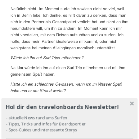
Natürlich nicht. Im Moment surfe ich sowieso nicht so viel, weil
ich in Berlin lebe. Ich denke, es hilft daran zu denken, dass man
sich in den Partner als Gesamtpaket verliebt hat und nicht an ihm
herumdoktern will, um ihn zu ändern. Im Moment kann ich mir
nicht vorstellen, mit dem Reisen aufzuhören und zu surfen. Ich
hoffe, dass mein Partner idealerweise mitkommt, oder mich
wenigstens bei meinen Alleingängen moralisch unterstützt.
Würde ich ihn auf Surf-Trips mitnehmen?
Na klar würde ich ihn auf einen Surf-Trip mitnehmen und mit ihm
gemeinsam Spaß haben.
Hätte ich ein schlechtes Gewissen, wenn ich im Wasser Spaß
habe und er am Strand wartet?
Ich hätte kein schlechtes Gewissen, wenn ich im Wasser Spaß
Hol dir den travelonboards Newsletter!
habe und er am Strand auf mich wartet, weil wir alle erwachsen
sind und mein Partner sich mit seinen Wüschen meldet. Ich
- aktuelle News rund ums Surfen
denke, das Zauberwort heißt „Kompromisse finden“. Wenn er am
- Tipps, Tricks und Infos für Boardsportler
Strand liegt und ein Buch liest während ich die Wellen absurfe,
- Spot-Guides und interessante Storys
dann gehe ich am nächsten Tag eben mit ihm in sein