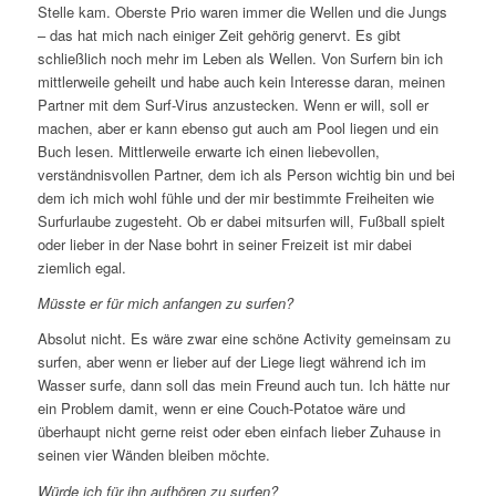
Stelle kam. Oberste Prio waren immer die Wellen und die Jungs
– das hat mich nach einiger Zeit gehörig genervt. Es gibt
schließlich noch mehr im Leben als Wellen. Von Surfern bin ich
mittlerweile geheilt und habe auch kein Interesse daran, meinen
Partner mit dem Surf-Virus anzustecken. Wenn er will, soll er
machen, aber er kann ebenso gut auch am Pool liegen und ein
Buch lesen. Mittlerweile erwarte ich einen liebevollen,
verständnisvollen Partner, dem ich als Person wichtig bin und bei
dem ich mich wohl fühle und der mir bestimmte Freiheiten wie
Surfurlaube zugesteht. Ob er dabei mitsurfen will, Fußball spielt
oder lieber in der Nase bohrt in seiner Freizeit ist mir dabei
ziemlich egal.
Müsste er für mich anfangen zu surfen?
Absolut nicht. Es wäre zwar eine schöne Activity gemeinsam zu
surfen, aber wenn er lieber auf der Liege liegt während ich im
Wasser surfe, dann soll das mein Freund auch tun. Ich hätte nur
ein Problem damit, wenn er eine Couch-Potatoe wäre und
überhaupt nicht gerne reist oder eben einfach lieber Zuhause in
seinen vier Wänden bleiben möchte.
Würde ich für ihn aufhören zu surfen?