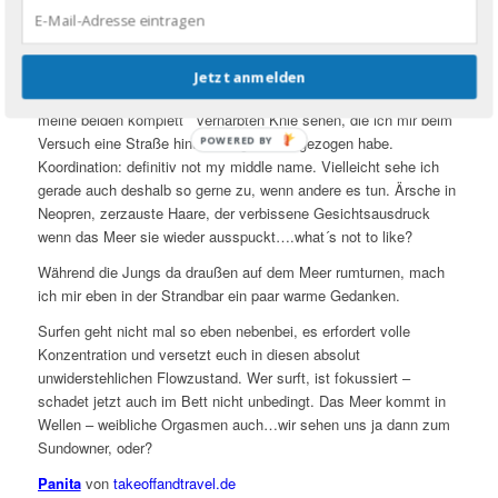
Lieblingscafé.
Theresa
von
lvstprinzip.de
Surfen, moi? Im Internet
Jetzt anmelden
vielleicht. Du solltest mal
meine beiden komplett vernarbten Knie sehen, die ich mir beim
Versuch eine Straße hinunterzugehen zugezogen habe.
Koordination: definitiv not my middle name. Vielleicht sehe ich
gerade auch deshalb so gerne zu, wenn andere es tun. Ärsche in
Neopren, zerzauste Haare, der verbissene Gesichtsausdruck
wenn das Meer sie wieder ausspuckt….what´s not to like?
Während die Jungs da draußen auf dem Meer rumturnen, mach
ich mir eben in der Strandbar ein paar warme Gedanken.
Surfen geht nicht mal so eben nebenbei, es erfordert volle
Konzentration und versetzt euch in diesen absolut
unwiderstehlichen Flowzustand. Wer surft, ist fokussiert –
schadet jetzt auch im Bett nicht unbedingt. Das Meer kommt in
Wellen – weibliche Orgasmen auch…wir sehen uns ja dann zum
Sundowner, oder?
Panita
von
takeoffandtravel.de