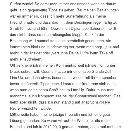
Surfen würde! So gerät man immer aneinander, wenn es darum
geht, sich gegenseitig Tipps zu geben. Bei meinen Beziehungen
war es immer so, dass ich mehr Surferfahrung als meine
Freundin hatte und dass das mit dem Beibringen regelmäßig zu
Streit führte…und führt. Obwohl ich Diplomsportlehrer bin heißt
das nicht, dass es dann reibungslos klappt. Kritik in der
Beziehung wird nunmal schneller persönlich genommen, sie
kommt sich blöd und minderwertig vor, wenn man sagt, „sitz mal
mehr in der Inside“ oder „versuche Deine Hüfte beim Take off
mehr einzudrehen“.
Oft verkneife ich mir einen Kommentar, weil ich sie nicht unter
Druck setzen will. Oder ich lasse mir eine halbe Stunde Zeit im
Line Up, um dann etwas besonnener wieder mit ihr zu sprechen
bevor ich übereilt Tipps gebe. Umso mehr freut man sich dann,
wenn man gemeinsam Spaß hat im Line Up. Dafür muss man
manchmal auch Kompromisse bei der Spotauswahl machen. Das
heißt aber nicht, dass ich nun ständig auf anspruchsvollere
Revier verzichten würde.
Mittlerweile haben meine jetzige Freundin und ich eine gute
Lösung gefunden. So waren wir auf der Weltreise, die meine
Freundin und ich in 2012-2013 gemacht haben, auch mal mehrere