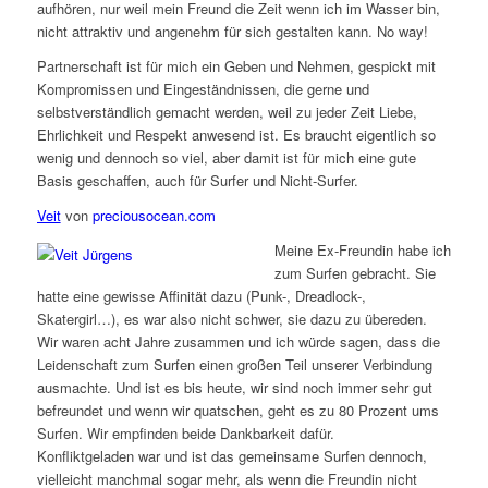
aufhören, nur weil mein Freund die Zeit wenn ich im Wasser bin,
nicht attraktiv und angenehm für sich gestalten kann. No way!
Partnerschaft ist für mich ein Geben und Nehmen, gespickt mit
Kompromissen und Eingeständnissen, die gerne und
selbstverständlich gemacht werden, weil zu jeder Zeit Liebe,
Ehrlichkeit und Respekt anwesend ist. Es braucht eigentlich so
wenig und dennoch so viel, aber damit ist für mich eine gute
Basis geschaffen, auch für Surfer und Nicht-Surfer.
Veit
von
preciousocean.com
Meine Ex-Freundin habe ich
zum Surfen gebracht. Sie
hatte eine gewisse Affinität dazu (Punk-, Dreadlock-,
Skatergirl…), es war also nicht schwer, sie dazu zu übereden.
Wir waren acht Jahre zusammen und ich würde sagen, dass die
Leidenschaft zum Surfen einen großen Teil unserer Verbindung
ausmachte. Und ist es bis heute, wir sind noch immer sehr gut
befreundet und wenn wir quatschen, geht es zu 80 Prozent ums
Surfen. Wir empfinden beide Dankbarkeit dafür.
Konfliktgeladen war und ist das gemeinsame Surfen dennoch,
vielleicht manchmal sogar mehr, als wenn die Freundin nicht