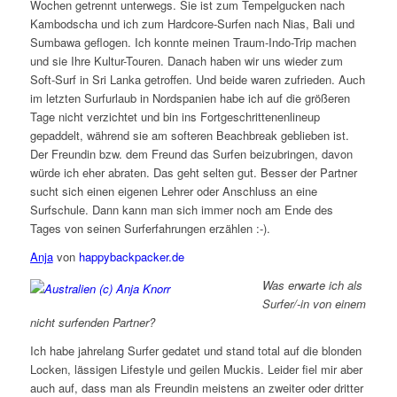
Wochen getrennt unterwegs. Sie ist zum Tempelgucken nach
Kambodscha und ich zum Hardcore-Surfen nach Nias, Bali und
Sumbawa geflogen. Ich konnte meinen Traum-Indo-Trip machen
und sie Ihre Kultur-Touren. Danach haben wir uns wieder zum
Soft-Surf in Sri Lanka getroffen. Und beide waren zufrieden. Auch
im letzten Surfurlaub in Nordspanien habe ich auf die größeren
Tage nicht verzichtet und bin ins Fortgeschrittenenlineup
gepaddelt, während sie am softeren Beachbreak geblieben ist.
Der Freundin bzw. dem Freund das Surfen beizubringen, davon
würde ich eher abraten. Das geht selten gut. Besser der Partner
sucht sich einen eigenen Lehrer oder Anschluss an eine
Surfschule. Dann kann man sich immer noch am Ende des
Tages von seinen Surferfahrungen erzählen :-).
Anja
von
happybackpacker.de
Was erwarte ich als
Surfer/-in von einem
nicht surfenden Partner?
Ich habe jahrelang Surfer gedatet und stand total auf die blonden
Locken, lässigen Lifestyle und geilen Muckis. Leider fiel mir aber
auch auf, dass man als Freundin meistens an zweiter oder dritter