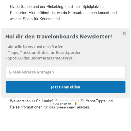
Hvide Sande und der Rinkøbing Fjord - ein Spielplatz für
Kitesurfer! Hier erfährst du, wo du Kitesurfen lernen kannst und
welche Spots für Könner sind.
Saltwater-Shop: Kollektiver Salzwasser-Geschmack -
Hol dir den travelonboards Newsletter!
das Interview
0 Kommentare
/
24. August 2015
- aktuelle News rund ums Surfen
- Tipps, Tricks und Infos für Boardsportler
Der Saltwater Shop verkauft Surf-Artikel, die fair gehandelt und
- Spot-Guides und interessante Storys
biologisch wertvoll hergestellt wurden. Ein Interview mit Shop-
Manager Oliver Dauert!
Surfen in Sri Lanka - tropisches Wellen-Paradies für
jeden Surf-Level
45 Kommentare
/
5. August 2015
Jetzt anmelden
Ganzjährig gute Wellen und Surfen lernen in Boardshorts - das ist
Wellenreiten in Sri Lanka! Hier sind deine Surfspot-Tipps und
POWERED BY
Reiseinformationen für das Wellenreit-Paradies.