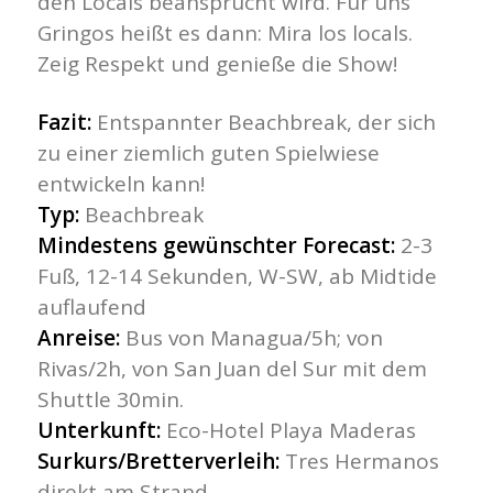
den
Locals beansprucht wird. Für uns
Gringos heißt es dann: Mira los locals.
Zeig Respekt und genieße die Show!
Fazit:
Entspannter Beachbreak, der sich
zu einer ziemlich guten Spielwiese
entwickeln kann!
Typ:
Beachbreak
Mindestens gewünschter Forecast:
2-3
Fuß, 12-14 Sekunden, W-SW, ab Midtide
auflaufend
Anreise:
Bus von Managua/5h; von
Rivas/2h, von San Juan del Sur mit dem
Shuttle 30min.
Unterkunft:
Eco-Hotel Playa Maderas
Surkurs/Bretterverleih:
Tres Hermanos
direkt am Strand