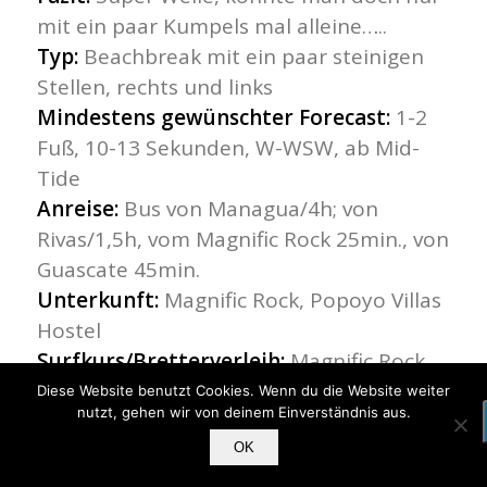
mit ein paar Kumpels mal alleine…..
Typ:
Beachbreak mit ein paar steinigen
Stellen, rechts und links
Mindestens gewünschter Forecast:
1-2
Fuß, 10-13 Sekunden, W-WSW, ab Mid-
Tide
Anreise:
Bus von Managua/4h; von
Rivas/1,5h, vom Magnific Rock 25min., von
Guascate 45min.
Unterkunft:
Magnific Rock, Popoyo Villas
Hostel
Surfkurs/Bretterverleih:
Magnific Rock
Diese Website benutzt Cookies. Wenn du die Website weiter
nutzt, gehen wir von deinem Einverständnis aus.
Region Playa Gigante
OK
Playa Gigante