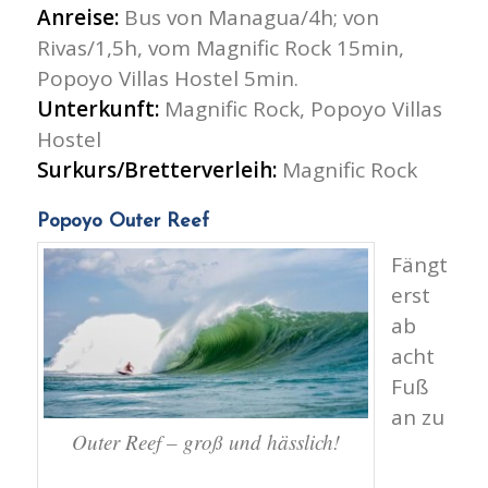
Anreise:
Bus von Managua/4h; von
Rivas/1,5h, vom Magnific Rock 15min,
Popoyo Villas Hostel 5min.
Unterkunft:
Magnific Rock, Popoyo Villas
Hostel
Surkurs/Bretterverleih:
Magnific Rock
Popoyo Outer Reef
Fängt
erst
ab
acht
Fuß
an zu
Outer Reef – groß und hässlich!