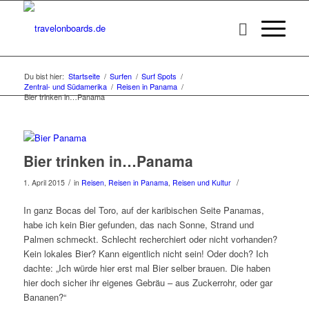
Du bist hier:
Startseite
/
Surfen
/
Surf Spots
/
Zentral- und Südamerika
/
Reisen in Panama
/
Bier trinken in…Panama
Bier trinken in…Panama
/
/
1. April 2015
in
Reisen
,
Reisen in Panama
,
Reisen und Kultur
In ganz Bocas del Toro, auf der karibischen Seite Panamas,
habe ich kein Bier gefunden, das nach Sonne, Strand und
Palmen schmeckt. Schlecht recherchiert oder nicht vorhanden?
Kein lokales Bier? Kann eigentlich nicht sein! Oder doch? Ich
dachte: „Ich würde hier erst mal Bier selber brauen. Die haben
hier doch sicher ihr eigenes Gebräu – aus Zuckerrohr, oder gar
Bananen?“