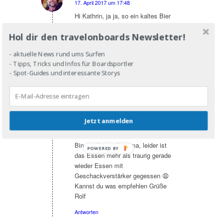
17. April 2017 um 17:48
sagte:
Hi Kathrin, ja ja, so ein kaltes Bier
nach einem Tag im oder auf dem
Hol dir den travelonboards Newsletter!
Wasser ist einfach unschlagbar. Viel
Spaß in Panama, falls du noch
- aktuelle News rund ums Surfen
Fragen hast immer her damit!
- Tipps, Tricks und Infos für Boardsportler
Stefan
- Spot-Guides und interessante Storys
Antworten
Rolf
Jetzt anmelden
17. März 2023 um 3:23
sagte:
Moin
Bin zur Zeit in Panama, leider ist
POWERED
das Essen mehr als traurig gerade
BY
wieder Essen mit
Geschackverstärker gegessen 😩
Kannst du was empfehlen Grüße
Rolf
Antworten