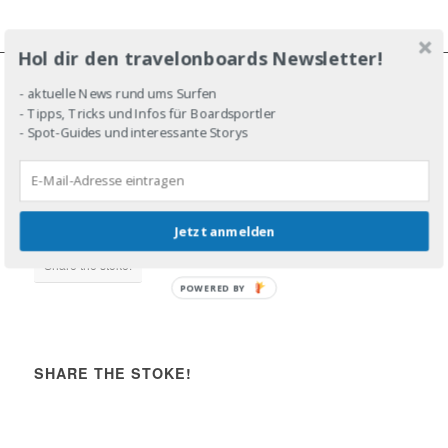
Hol dir den travelonboards Newsletter!
- aktuelle News rund ums Surfen
JOIN THE LINE-UP!
- Tipps, Tricks und Infos für Boardsportler
- Spot-Guides und interessante Storys
DROP IN!
Jetzt anmelden
Share the stoke!
POWERED BY
SHARE THE STOKE!