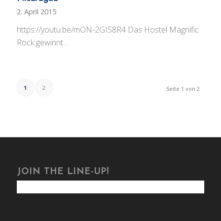
2. April 2015
https://youtu.be/mON-2GIS8R4 Das Hostel Magnific
Rock gewinnt…
1
2
Seite 1 von 2
JOIN THE LINE-UP!