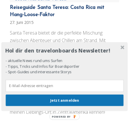
Reiseguide Santa Teresa: Costa Rica mit
Hang-Loose-Faktor
27. Juni 2015
Santa Teresa bietet dir die perfekte Mischung
zwischen Abenteuer und Chillen am Strand. Mit
meinem Abhäng-Guide wird Costa Rica zu deinem
Hol dir den travelonboards Newsletter!
Zuhause!
- aktuelle News rund ums Surfen
- Tipps, Tricks und Infos für Boardsportler
- Spot-Guides und interessante Storys
Reise-Guide Bocas del Toro: Urlaub in Panama
"caribbean style"
25. Juni 2015
Das Inselarchipel ist die perfekte Mischung aus
Jetzt anmelden
Chillen und Surfen. Mit meinem Reise-Guide lernst du
meinen Lieblings-Ort in Zentralamerika kennen!
POWERED BY