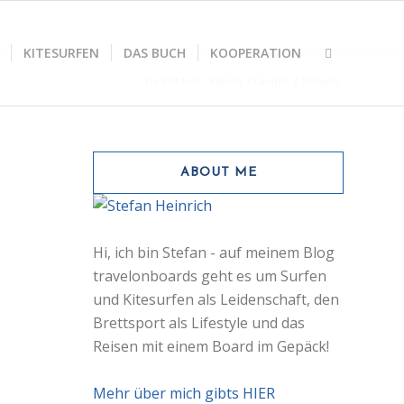
KITESURFEN
DAS BUCH
KOOPERATION
Du bist hier:
Reisen
/
Länder
/
Schweiz
ABOUT ME
Hi, ich bin Stefan - auf meinem Blog
travelonboards geht es um Surfen
und Kitesurfen als Leidenschaft, den
Brettsport als Lifestyle und das
Reisen mit einem Board im Gepäck!
Mehr über mich gibts HIER