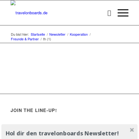
Du bist hier:
Startseite
/
Newsletter
/
Kooperation
/
Freunde & Partner
/
th (1)
JOIN THE LINE-UP!
Hol dir den travelonboards Newsletter!