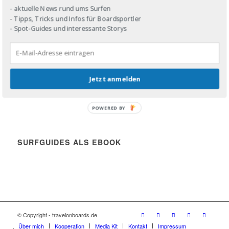
- aktuelle News rund ums Surfen
DROP IN!
- Tipps, Tricks und Infos für Boardsportler
- Spot-Guides und interessante Storys
Share the stoke!
Jetzt anmelden
SHARE THE STOKE!
POWERED BY
SURFGUIDES ALS EBOOK
© Copyright - travelonboards.de
Über mich
Kooperation
Media Kit
Kontakt
Impressum