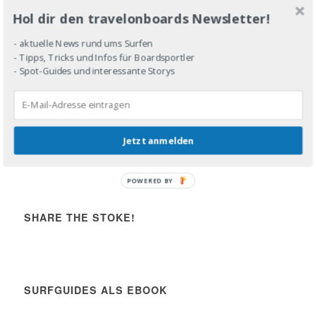
Hol dir den travelonboards Newsletter!
JOIN THE LINE-UP!
- aktuelle News rund ums Surfen
- Tipps, Tricks und Infos für Boardsportler
- Spot-Guides und interessante Storys
DROP IN!
Jetzt anmelden
Share the stoke!
POWERED BY
SHARE THE STOKE!
SURFGUIDES ALS EBOOK