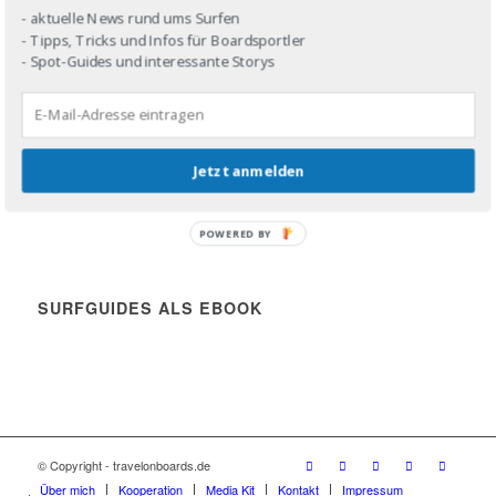
- aktuelle News rund ums Surfen
DROP IN!
- Tipps, Tricks und Infos für Boardsportler
- Spot-Guides und interessante Storys
Share the stoke!
Jetzt anmelden
SHARE THE STOKE!
POWERED BY
SURFGUIDES ALS EBOOK
© Copyright - travelonboards.de
Über mich
Kooperation
Media Kit
Kontakt
Impressum