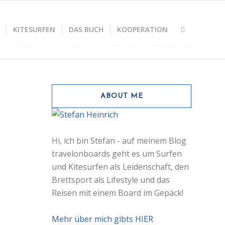
KITESURFEN
DAS BUCH
KOOPERATION
Du bist hier:
Newsletter
/
Home_neu
/
Surfkurs Kind start neu
ABOUT ME
Hi, ich bin Stefan - auf meinem Blog
travelonboards geht es um Surfen
und Kitesurfen als Leidenschaft, den
Brettsport als Lifestyle und das
Reisen mit einem Board im Gepäck!
Mehr über mich gibts HIER