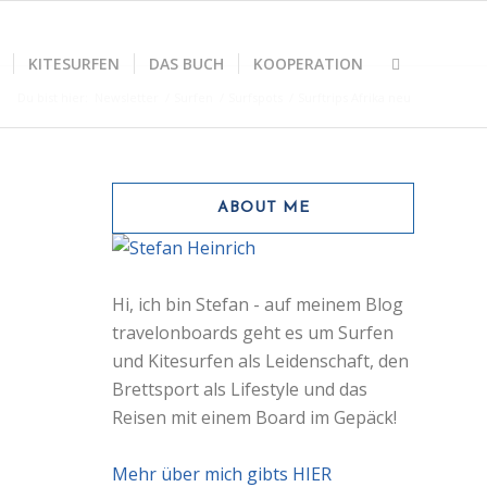
KITESURFEN
DAS BUCH
KOOPERATION
Du bist hier:
Newsletter
/
Surfen
/
Surfspots
/
Surftrips Afrika neu
ABOUT ME
Hi, ich bin Stefan - auf meinem Blog
travelonboards geht es um Surfen
und Kitesurfen als Leidenschaft, den
Brettsport als Lifestyle und das
Reisen mit einem Board im Gepäck!
Mehr über mich gibts HIER