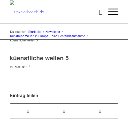
Du bist hier:
Startseite
/
Newsletter
/
Künstliche Wellen in Europa – eine Bestandsaufnahme
/
küenstliche wellen 5
küenstliche wellen 5
/
10. Mai 2018
Eintrag teilen