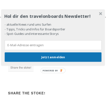
Hol dir den travelonboards Newsletter!
- aktuelle News rund ums Surfen
- Tipps, Tricks und Infos für Boardsportler
JOIN THE LINE-UP!
- Spot-Guides und interessante Storys
Jetzt anmelden
DROP IN!
Share the stoke!
POWERED BY
SHARE THE STOKE!