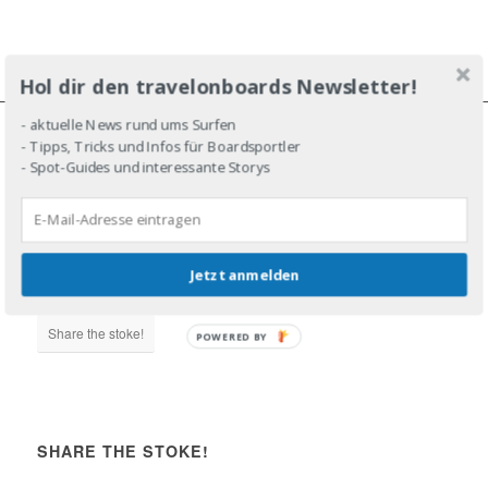
Hol dir den travelonboards Newsletter!
- aktuelle News rund ums Surfen
- Tipps, Tricks und Infos für Boardsportler
JOIN THE LINE-UP!
- Spot-Guides und interessante Storys
Jetzt anmelden
DROP IN!
Share the stoke!
POWERED BY
SHARE THE STOKE!