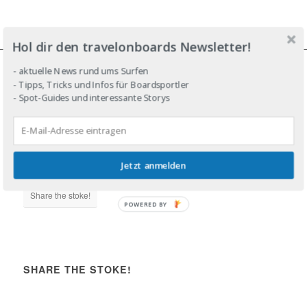
Hol dir den travelonboards Newsletter!
- aktuelle News rund ums Surfen
- Tipps, Tricks und Infos für Boardsportler
JOIN THE LINE-UP!
- Spot-Guides und interessante Storys
Jetzt anmelden
DROP IN!
Share the stoke!
POWERED BY
SHARE THE STOKE!