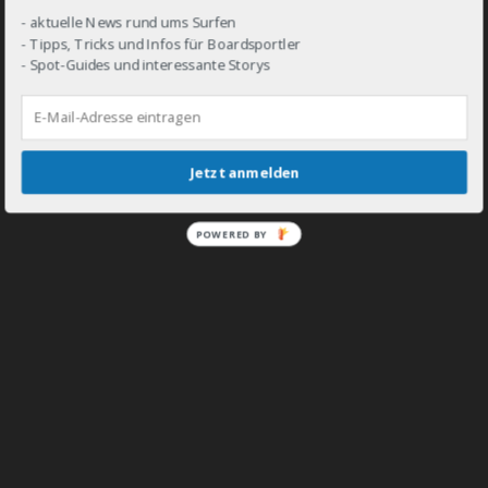
- aktuelle News rund ums Surfen
- Tipps, Tricks und Infos für Boardsportler
- Spot-Guides und interessante Storys
DROP IN!
Jetzt anmelden
POWERED BY