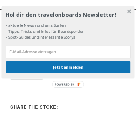
Hol dir den travelonboards Newsletter!
JOIN THE LINE-UP!
- aktuelle News rund ums Surfen
- Tipps, Tricks und Infos für Boardsportler
- Spot-Guides und interessante Storys
DROP IN!
Jetzt anmelden
Share the stoke!
POWERED BY
SHARE THE STOKE!