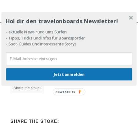
Hol dir den travelonboards Newsletter!
- aktuelle News rund ums Surfen
- Tipps, Tricks und Infos für Boardsportler
JOIN THE LINE-UP!
- Spot-Guides und interessante Storys
Jetzt anmelden
DROP IN!
Share the stoke!
POWERED BY
SHARE THE STOKE!