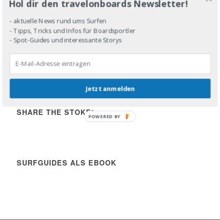
Hol dir den travelonboards Newsletter!
- aktuelle News rund ums Surfen
- Tipps, Tricks und Infos für Boardsportler
- Spot-Guides und interessante Storys
DROP IN!
Share the stoke!
Jetzt anmelden
SHARE THE STOKE!
POWERED BY
SURFGUIDES ALS EBOOK