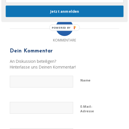
Euro – alle w
eiteren Inf
os findest du auf
www.pangea- festival.de
!
Jetzt anmelden
0
POWERED BY
KOMMENTARE
Dein Kommentar
An Diskussion beteiligen?
Hinterlasse uns Deinen Kommentar!
Name
E-Mail-
Adresse