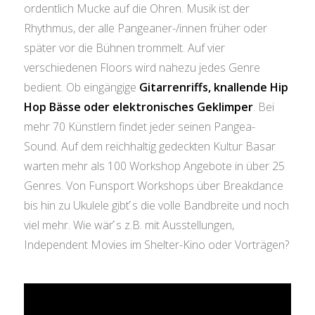
ordentlich Mucke auf die Ohren. Musik ist der
Rhythmus, der alle Pangeaner-/innen früher oder
später vor die Bühnen trommelt. Auf vier
verschiedenen Floors wird nahezu jedes Genre
bedient. Ob eingängige
Gitarrenriffs, knallende Hip
Hop Bässe oder elektronisches Geklimper
. Bei
mehr 70 Künstlern findet jeder seinen Pangea-
Sound. Auf dem reichhaltig gedeckten Kultur Basar
warten mehr als 100 Workshop Angebote in über 25
Genres. Von Funsport Workshops über Breakdance
bis hin zu Ukulele gibt ́s die volle Bandbreite und noch
viel mehr. Wie wär ́s z.B. mit Ausstellungen,
Independent Movies im Shelter-Kino oder Vorträgen?