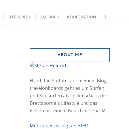
KITESURFEN
DAS BUCH
KOOPERATION
en Brettsportler glücklich
/
Geschenke für Surfe und Kitesurfer surf2
ABOUT ME
Hi, ich bin Stefan - auf meinem Blog
travelonboards geht es um Surfen
und Kitesurfen als Leidenschaft, den
Brettsport als Lifestyle und das
Reisen mit einem Board im Gepäck!
Mehr über mich gibts HIER