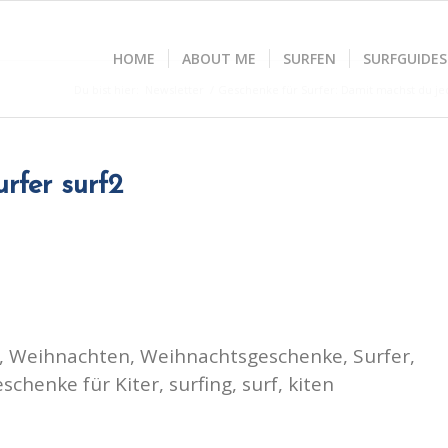
HOME
ABOUT ME
SURFEN
SURFGUIDES
Du bist hier:
Newsletter
/
Geschenke für Surfer: Damit machst du jed
rfer surf2
, Weihnachten, Weihnachtsgeschenke, Surfer,
schenke für Kiter, surfing, surf, kiten