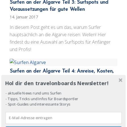
Surfen an der Algarve Teil 3: Surfspots und
Voraussetzungen für gute Wellen
14. Januar 2017
In diesem Post geht es um das, warum Surfer
hauptsächlich an die Algarve reisen: Wellen! Hier
findest du eine Auswahl an Surfspots für Anfänger
und Profis!
Surfen an der Algarve Teil 4: Anreise, Kosten,
was tun wenn´s flat ist!
Hol dir den travelonboards Newsletter!
14. Januar 2017
- aktuelle News rund ums Surfen
Wie du an die Algarve kommst, die Möglichkeiten für
- Tipps, Tricks und Infos für Boardsportler
deinen mobilen Wellencheck und was du zwischen
- Spot-Guides und interessante Storys
den Surf-Session im Süden Portugals erleben kannst.