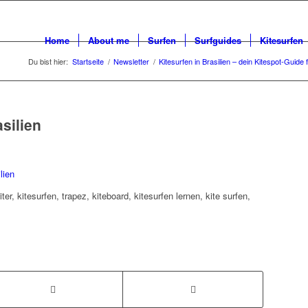
Home
About me
Surfen
Surfguides
Kitesurfen
Du bist hier:
Startseite
/
Newsletter
/
Kitesurfen in Brasilien – dein Kitespot-Guide
silien
kiter, kitesurfen, trapez, kiteboard, kitesurfen lernen, kite surfen,