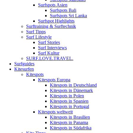
Surfspots Asien
Surfspots Bali
Surfspots Sri Lanka
Surfspot Highlights
Surftraining & Surftechnik
Surf Tipps
Surf Lifestyle
Surf Stories
Surf Interviews
Surf Kultur
SURF.LOVE.TRAVEL.
Surfguides
Kitesurfen
Kitespots
Kitespots Europa
Kitespots in Deutschland
Kitespots in Dänemark
Kitespots in Polen
Kitespots in Spanien
Kitespots in Portugal
Kitespots weltweit
Kitespots in Brasilien
Kitespots in Panama
Kitespots in Südafrika