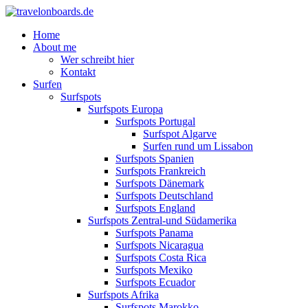
Home
About me
Wer schreibt hier
Kontakt
Surfen
Surfspots
Surfspots Europa
Surfspots Portugal
Surfspot Algarve
Surfen rund um Lissabon
Surfspots Spanien
Surfspots Frankreich
Surfspots Dänemark
Surfspots Deutschland
Surfspots England
Surfspots Zentral-und Südamerika
Surfspots Panama
Surfspots Nicaragua
Surfspots Costa Rica
Surfspots Mexiko
Surfspots Ecuador
Surfspots Afrika
Surfspots Marokko