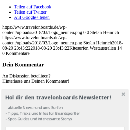
Teilen auf Facebook
Teilen auf Twitter
Auf Google+ teilen
https://www.travelonboards.de/wp-
content/uploads/2018/03/Logo_neuneu.png
0
0
Stefan Heinrich
https://www.travelonboards.de/wp-
content/uploads/2018/03/Logo_neuneu.png
Stefan Heinrich
2018-
08-20 23:43:22
2018-08-20 23:43:22
Kitesurfen Westaustralien 14
0
Kommentare
Dein Kommentar
An Diskussion beteiligen?
Hinterlasse uns Deinen Kommentar!
Schreibe einen Kommentar
Hol dir den travelonboards Newsletter!
Deine E-Mail-Adresse wird nicht veröffentlicht.
Erforderliche
- aktuelle News rund ums Surfen
Felder sind mit
*
markiert
- Tipps, Tricks und Infos für Boardsportler
- Spot-Guides und interessante Storys
Name
E-Mail-Adresse