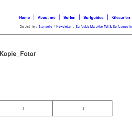
Home
About me
Surfen
Surfguides
Kitesurfen
Du bist hier:
Startseite
/
Newsletter
/
Surfguide Marokko Teil 3: Surfcamps i
 Kopie_Fotor