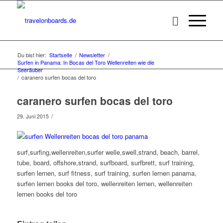
Du bist hier:
Startseite
/
Newsletter
/
Surfen in Panama: In Bocas del Toro Wellenreiten wie die
Seeräuber
/
caranero surfen bocas del toro
caranero surfen bocas del toro
/
29. Juni 2015
surf,surfing,wellenreiten,surfer welle,swell,strand, beach, barrel,
tube, board, offshore,strand, surfboard, surfbrett, surf training,
surfen lernen, surf fitness, surf training, surfen lernen panama,
surfen lernen books del toro, wellenreiten lernen, wellenreiten
lernen books del toro