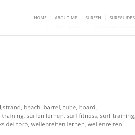
HOME
ABOUT ME
SURFEN
SURFGUIDES
Du bist hier:
Newsletter
/
Surfen in Panama: In Bocas 
l,strand, beach, barrel, tube, board,
training, surfen lernen, surf fitness, surf training
 del toro, wellenreiten lernen, wellenreiten