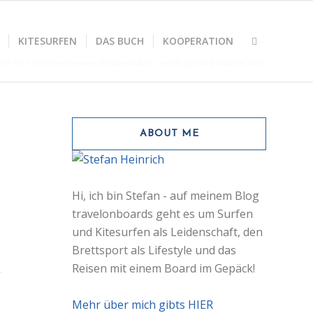
KITESURFEN
DAS BUCH
KOOPERATION
del Toro Wellenreiten wie die Seeräuber
/
welle punch bocas del toro
ABOUT ME
Hi, ich bin Stefan - auf meinem Blog
travelonboards geht es um Surfen
und Kitesurfen als Leidenschaft, den
Brettsport als Lifestyle und das
,
Reisen mit einem Board im Gepäck!
Mehr über mich gibts HIER