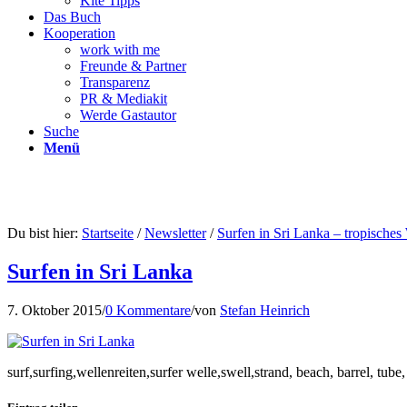
Kite Tipps
Das Buch
Kooperation
work with me
Freunde & Partner
Transparenz
PR & Mediakit
Werde Gastautor
Suche
Menü
Du bist hier:
Startseite
/
Newsletter
/
Surfen in Sri Lanka – tropisches
Surfen in Sri Lanka
7. Oktober 2015
/
0 Kommentare
/
von
Stefan Heinrich
surf,surfing,wellenreiten,surfer welle,swell,strand, beach, barrel, tube, 