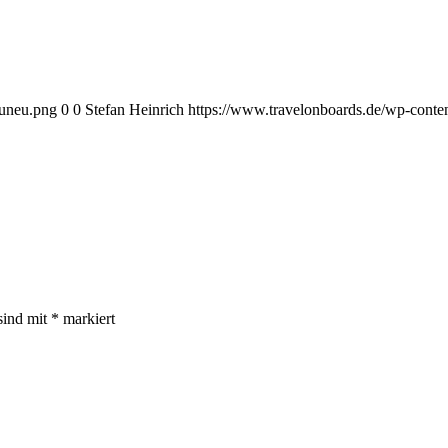
euneu.png
0
0
Stefan Heinrich
https://www.travelonboards.de/wp-cont
sind mit
*
markiert