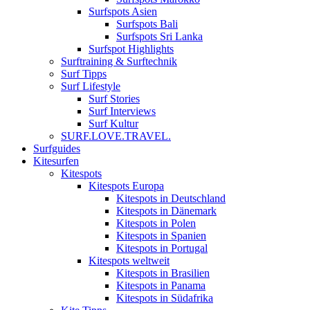
Surfspots Asien
Surfspots Bali
Surfspots Sri Lanka
Surfspot Highlights
Surftraining & Surftechnik
Surf Tipps
Surf Lifestyle
Surf Stories
Surf Interviews
Surf Kultur
SURF.LOVE.TRAVEL.
Surfguides
Kitesurfen
Kitespots
Kitespots Europa
Kitespots in Deutschland
Kitespots in Dänemark
Kitespots in Polen
Kitespots in Spanien
Kitespots in Portugal
Kitespots weltweit
Kitespots in Brasilien
Kitespots in Panama
Kitespots in Südafrika