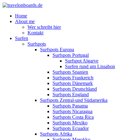
Home
About me
Wer schreibt hier
Kontakt
Surfen
Surfspots
Surfspots Europa
Surfspots Portugal
Surfspot Algarve
Surfen rund um Lissabon
Surfspots Spanien
Surfspots Frankreich
Surfspots Dänemark
Surfspots Deutschland
Surfspots England
Surfspots Zentral-und Südamerika
Surfspots Panama
Surfspots Nicaragua
Surfspots Costa Rica
Surfspots Mexiko
Surfspots Ecuador
Surfspots Afrika
Surfspots Marokko