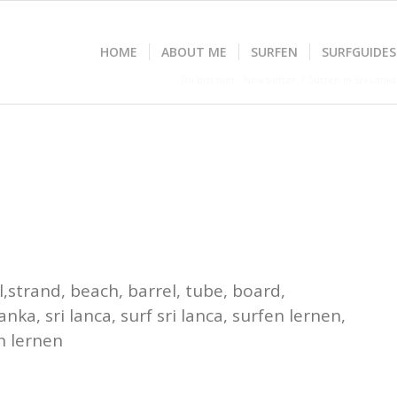
HOME
ABOUT ME
SURFEN
SURFGUIDES
Du bist hier:
Newsletter
/
Surfen in Sri Lank
l,strand, beach, barrel, tube, board,
anka, sri lanca, surf sri lanca, surfen lernen,
en lernen