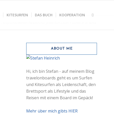
KITESURFEN
DAS BUCH
KOOPERATION
a – tropisches Wellen-Paradies für jeden Surf-Level
/
surfen in sri lanka
ABOUT ME
Hi, ich bin Stefan - auf meinem Blog
travelonboards geht es um Surfen
und Kitesurfen als Leidenschaft, den
Brettsport als Lifestyle und das
Reisen mit einem Board im Gepäck!
Mehr über mich gibts HIER