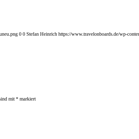
euneu.png
0
0
Stefan Heinrich
https://www.travelonboards.de/wp-cont
sind mit
*
markiert