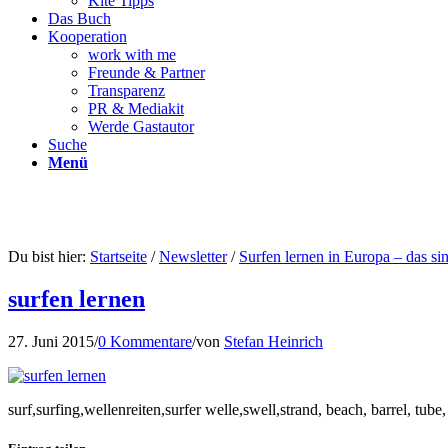
Kite Tipps
Das Buch
Kooperation
work with me
Freunde & Partner
Transparenz
PR & Mediakit
Werde Gastautor
Suche
Menü
Du bist hier:
Startseite
/
Newsletter
/
Surfen lernen in Europa – das si
surfen lernen
27. Juni 2015
/
0 Kommentare
/
von
Stefan Heinrich
surf,surfing,wellenreiten,surfer welle,swell,strand, beach, barrel, tube, 