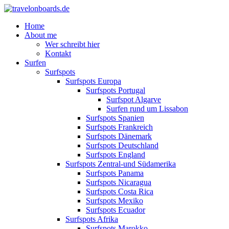
Home
About me
Wer schreibt hier
Kontakt
Surfen
Surfspots
Surfspots Europa
Surfspots Portugal
Surfspot Algarve
Surfen rund um Lissabon
Surfspots Spanien
Surfspots Frankreich
Surfspots Dänemark
Surfspots Deutschland
Surfspots England
Surfspots Zentral-und Südamerika
Surfspots Panama
Surfspots Nicaragua
Surfspots Costa Rica
Surfspots Mexiko
Surfspots Ecuador
Surfspots Afrika
Surfspots Marokko