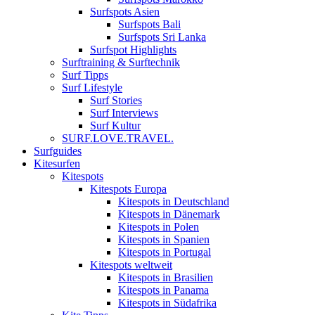
Surfspots Asien
Surfspots Bali
Surfspots Sri Lanka
Surfspot Highlights
Surftraining & Surftechnik
Surf Tipps
Surf Lifestyle
Surf Stories
Surf Interviews
Surf Kultur
SURF.LOVE.TRAVEL.
Surfguides
Kitesurfen
Kitespots
Kitespots Europa
Kitespots in Deutschland
Kitespots in Dänemark
Kitespots in Polen
Kitespots in Spanien
Kitespots in Portugal
Kitespots weltweit
Kitespots in Brasilien
Kitespots in Panama
Kitespots in Südafrika