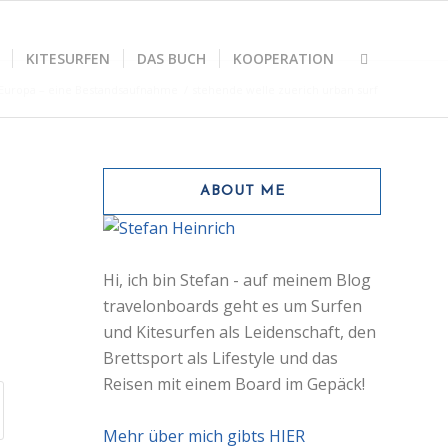
KITESURFEN
DAS BUCH
KOOPERATION
n Europa – eine Bestandsaufnahme
/
stehende welle zuerich urban surf
ABOUT ME
Hi, ich bin Stefan - auf meinem Blog
travelonboards geht es um Surfen
und Kitesurfen als Leidenschaft, den
Brettsport als Lifestyle und das
Reisen mit einem Board im Gepäck!
Mehr über mich gibts HIER