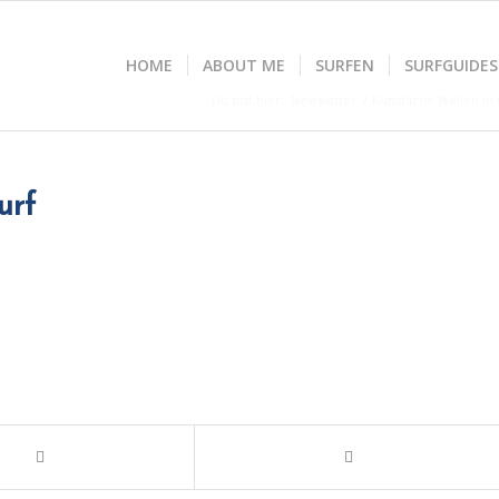
HOME
ABOUT ME
SURFEN
SURFGUIDES
Du bist hier:
Newsletter
/
Künstliche Wellen i
urf