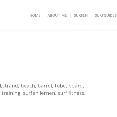
HOME
ABOUT ME
SURFEN
SURFGUIDES
Du bist hier:
Newsletter
/
Freel
l,strand, beach, barrel, tube, board,
training, surfen lernen, surf fitness,