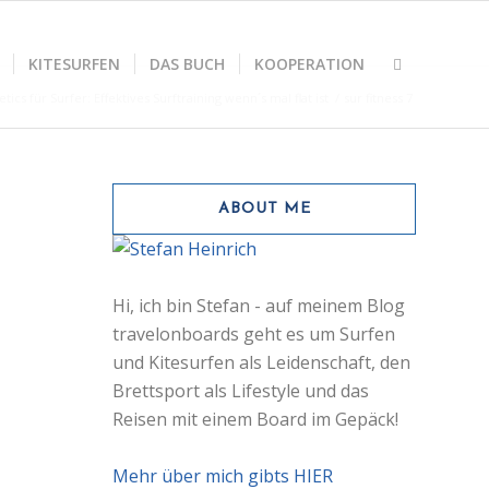
KITESURFEN
DAS BUCH
KOOPERATION
etics für Surfer: Effektives Surftraining wenn´s mal flat ist
/
sur fitness 7
ABOUT ME
Hi, ich bin Stefan - auf meinem Blog
travelonboards geht es um Surfen
und Kitesurfen als Leidenschaft, den
Brettsport als Lifestyle und das
Reisen mit einem Board im Gepäck!
Mehr über mich gibts HIER