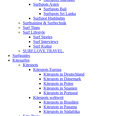
Surfspots Asien
Surfspots Bali
Surfspots Sri Lanka
Surfspot Highlights
Surftraining & Surftechnik
Surf Tipps
Surf Lifestyle
Surf Stories
Surf Interviews
Surf Kultur
SURF.LOVE.TRAVEL.
Surfguides
Kitesurfen
Kitespots
Kitespots Europa
Kitespots in Deutschland
Kitespots in Dänemark
Kitespots in Polen
Kitespots in Spanien
Kitespots in Portugal
Kitespots weltweit
Kitespots in Brasilien
Kitespots in Panama
Kitespots in Südafrika