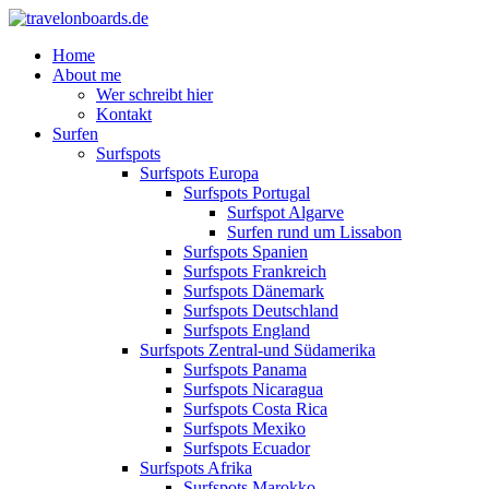
Home
About me
Wer schreibt hier
Kontakt
Surfen
Surfspots
Surfspots Europa
Surfspots Portugal
Surfspot Algarve
Surfen rund um Lissabon
Surfspots Spanien
Surfspots Frankreich
Surfspots Dänemark
Surfspots Deutschland
Surfspots England
Surfspots Zentral-und Südamerika
Surfspots Panama
Surfspots Nicaragua
Surfspots Costa Rica
Surfspots Mexiko
Surfspots Ecuador
Surfspots Afrika
Surfspots Marokko