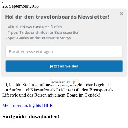
/
26. September 2016
Bikini oder Boardshorts? Frau oder Mann? Wer hat die Hosen an in
Hol dir den travelonboards Newsletter!
der Surfwelt? Eine Frage, die im Line-Up eigentlich keine sein sollte
- hier bekommst du trotzdem Antworten!
https://www.travelonboards.de/wp-content/uploads/2016/10/Pana-
- aktuelle News rund ums Surfen
Start.jpg
898
1500
Stefan Heinrich
- Tipps, Tricks und Infos für Boardsportler
https://www.travelonboards.de/wp-
- Spot-Guides und interessante Storys
content/uploads/2018/03/Logo_neuneu.png
Stefan Heinrich
2016-
09-26 16:54:25
2018-03-22 22:14:14
Bikini vs. Boardshorts -
einziger Unterschied bei Frau und Mann im Line-Up?
About me
Jetzt anmelden
POWERED BY
Hi, ich bin Stefan - auf meinem Blog travelonboards geht es
um Surfen und Kitesurfen als Leidenschaft, den Brettsport als
Lifestyle und das Reisen mit einem Board im Gepäck!
Mehr über mich gibts HIER
Surfguides downloaden!