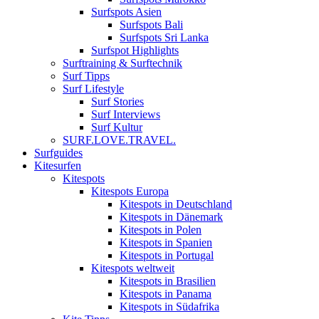
Surfspots Asien
Surfspots Bali
Surfspots Sri Lanka
Surfspot Highlights
Surftraining & Surftechnik
Surf Tipps
Surf Lifestyle
Surf Stories
Surf Interviews
Surf Kultur
SURF.LOVE.TRAVEL.
Surfguides
Kitesurfen
Kitespots
Kitespots Europa
Kitespots in Deutschland
Kitespots in Dänemark
Kitespots in Polen
Kitespots in Spanien
Kitespots in Portugal
Kitespots weltweit
Kitespots in Brasilien
Kitespots in Panama
Kitespots in Südafrika