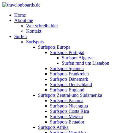
Home
About me
Wer schreibt hier
Kontakt
Surfen
Surfspots
Surfspots Europa
Surfspots Portugal
Surfspot Algarve
Surfen rund um Lissabon
Surfspots Spanien
Surfspots Frankreich
Surfspots Dänemark
Surfspots Deutschland
Surfspots England
Surfspots Zentral-und Südamerika
Surfspots Panama
Surfspots Nicaragua
Surfspots Costa Rica
Surfspots Mexiko
Surfspots Ecuador
Surfspots Afrika
Surfspots Marokko