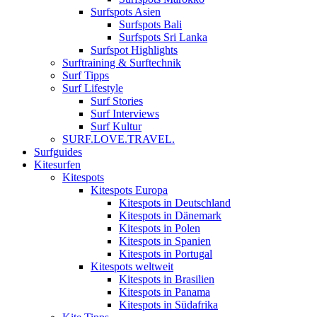
Surfspots Asien
Surfspots Bali
Surfspots Sri Lanka
Surfspot Highlights
Surftraining & Surftechnik
Surf Tipps
Surf Lifestyle
Surf Stories
Surf Interviews
Surf Kultur
SURF.LOVE.TRAVEL.
Surfguides
Kitesurfen
Kitespots
Kitespots Europa
Kitespots in Deutschland
Kitespots in Dänemark
Kitespots in Polen
Kitespots in Spanien
Kitespots in Portugal
Kitespots weltweit
Kitespots in Brasilien
Kitespots in Panama
Kitespots in Südafrika