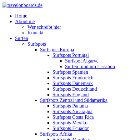
Home
About me
Wer schreibt hier
Kontakt
Surfen
Surfspots
Surfspots Europa
Surfspots Portugal
Surfspot Algarve
Surfen rund um Lissabon
Surfspots Spanien
Surfspots Frankreich
Surfspots Dänemark
Surfspots Deutschland
Surfspots England
Surfspots Zentral-und Südamerika
Surfspots Panama
Surfspots Nicaragua
Surfspots Costa Rica
Surfspots Mexiko
Surfspots Ecuador
Surfspots Afrika
Surfspots Marokko