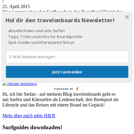
/
21. April 2015
Was kommt neben den Surfboards in den Boardbag? Damit der
Surftrip perfekt wird solltest du das ein oder andere mitnehmen -
Hol dir den travelonboards Newsletter!
meine Packliste als Inspiration.
https://www.travelonboards.de/wp-
- aktuelle News rund ums Surfen
content/uploads/2015/04/Boardbag_Schriftneu-
- Tipps, Tricks und Infos für Boardsportler
e1433280066541.png
493
1000
Stefan Heinrich
- Spot-Guides und interessante Storys
https://www.travelonboards.de/wp-
content/uploads/2018/03/Logo_neuneu.png
Stefan Heinrich
2015-
04-21 19:34:18
2017-01-02 17:03:41
Boardbag-Packliste: Das
kommt mit auf den Surftrip
About me
Jetzt anmelden
POWERED BY
Hi, ich bin Stefan - auf meinem Blog travelonboards geht es
um Surfen und Kitesurfen als Leidenschaft, den Brettsport als
Lifestyle und das Reisen mit einem Board im Gepäck!
Mehr über mich gibts HIER
Surfguides downloaden!