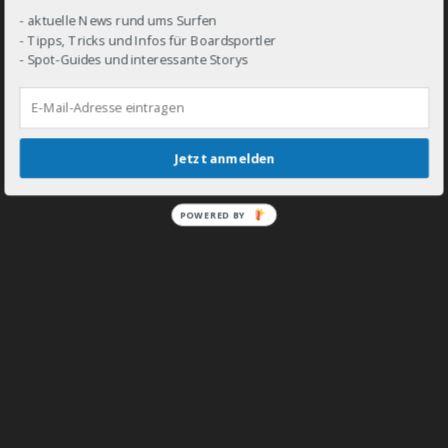
- aktuelle News rund ums Surfen
- Tipps, Tricks und Infos für Boardsportler
- Spot-Guides und interessante Storys
DROP IN!
Jetzt anmelden
POWERED BY