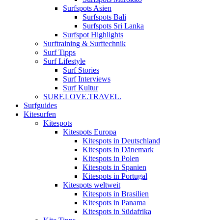
Surfspots Asien
Surfspots Bali
Surfspots Sri Lanka
Surfspot Highlights
Surftraining & Surftechnik
Surf Tipps
Surf Lifestyle
Surf Stories
Surf Interviews
Surf Kultur
SURF.LOVE.TRAVEL.
Surfguides
Kitesurfen
Kitespots
Kitespots Europa
Kitespots in Deutschland
Kitespots in Dänemark
Kitespots in Polen
Kitespots in Spanien
Kitespots in Portugal
Kitespots weltweit
Kitespots in Brasilien
Kitespots in Panama
Kitespots in Südafrika