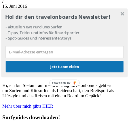
/
15. Juni 2016
Wie schafft es Sebastian, einen der erfolgreichsten deutschen
Hol dir den travelonboards Newsletter!
Reiseblogs zu betreiben und trotzdem noch ab und zu ins Line-Up
zu hüpfen?
https://www.travelonboards.de/wp-
- aktuelle News rund ums Surfen
content/uploads/2016/05/Sebastian-Canavas-2.jpg
1120
1112
Stefan
- Tipps, Tricks und Infos für Boardsportler
Heinrich
https://www.travelonboards.de/wp-
- Spot-Guides und interessante Storys
content/uploads/2018/03/Logo_neuneu.png
Stefan Heinrich
2016-
06-15 08:50:42
2018-03-22 21:54:07
Surf-Work-Balance #7:
Surfender Reiseblogger Sebastian Canavas
About me
Jetzt anmelden
POWERED BY
Hi, ich bin Stefan - auf meinem Blog travelonboards geht es
um Surfen und Kitesurfen als Leidenschaft, den Brettsport als
Lifestyle und das Reisen mit einem Board im Gepäck!
Mehr über mich gibts HIER
Surfguides downloaden!