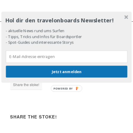
Hol dir den travelonboards Newsletter!
- aktuelle News rund ums Surfen
- Tipps, Tricks und Infos für Boardsportler
JOIN THE LINE-UP!
- Spot-Guides und interessante Storys
Jetzt anmelden
DROP IN!
Share the stoke!
POWERED BY
SHARE THE STOKE!